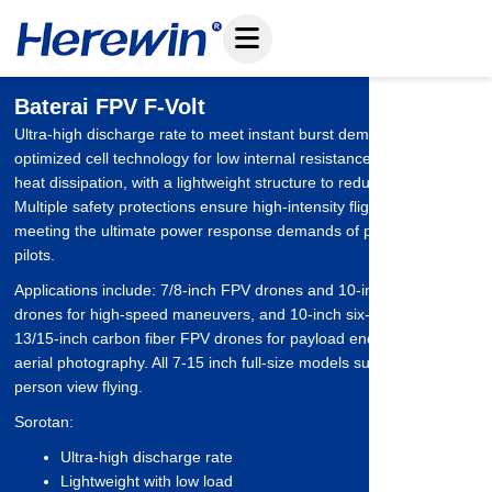
Loncat
ke
konten
Baterai FPV F-Volt
Ultra-high discharge rate to meet instant burst demands,
optimized cell technology for low internal resistance and efficient
heat dissipation, with a lightweight structure to reduce flight load.
Multiple safety protections ensure high-intensity flight stability,
meeting the ultimate power response demands of professional
pilots.
Applications include: 7/8-inch FPV drones and 10-inch X8 FPV
drones for high-speed maneuvers, and 10-inch six-axis and
13/15-inch carbon fiber FPV drones for payload endurance in
aerial photography. All 7-15 inch full-size models support FPV first-
person view flying.
Sorotan:
Ultra-high discharge rate
Lightweight with low load