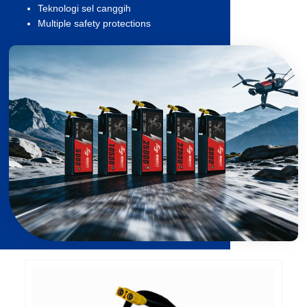
Teknologi sel canggih
Multiple safety protections
Halaman
Halaman
Halaman