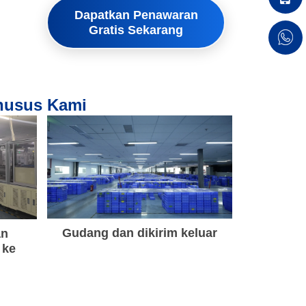
Dapatkan Penawaran
Gratis Sekarang
Khusus Kami
Gudang dan dikirim keluar
an
 ke