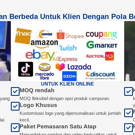
an Berbeda Untuk Klien Dengan Pola B
UNTUK KLIEN ONLINE
MOQ rendah
MOQ fleksibel dengan opsi produk campuran.
 yang
Logo Khusus
y
Kustomisasi logo yang dipersonalisasi untuk jumlah
kecil.
C
ai
Paket Pemasaran Satu Atap
Menyediakan gambar dan video berkualitas untuk
P