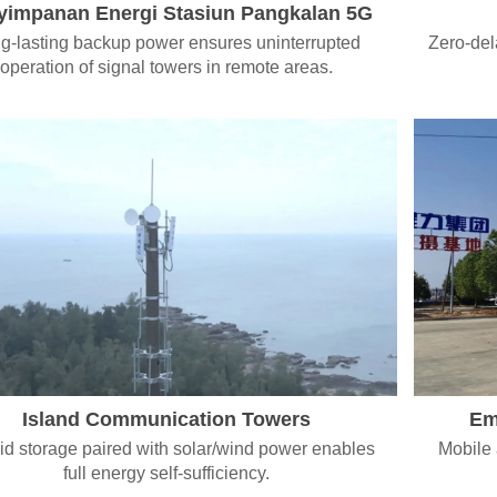
yimpanan Energi Stasiun Pangkalan 5G
g-lasting backup power ensures uninterrupted
Zero-del
operation of signal towers in remote areas.
Island Communication Towers
Em
rid storage paired with solar/wind power enables
Mobile
full energy self-sufficiency.