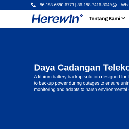
Loncat
86-198-6690-6773 | 86-198-7416-8049
Wha
ke
konten
Tentang Kami
Daya Cadangan Telek
A lithium battery backup solution designed for
to backup power during outages to ensure unin
monitoring and adapts to harsh environmental 