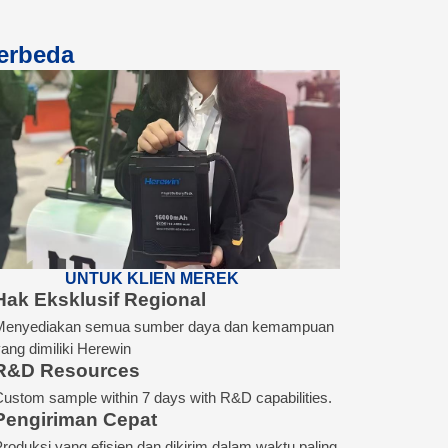
erbeda
UNTUK KLIEN MEREK
Hak Eksklusif Regional
Menyediakan semua sumber daya dan kemampuan
ang dimiliki Herewin
R&D Resources
ustom sample within 7 days with R&D capabilities.
Pengiriman Cepat
roduksi yang efisien dan dikirim dalam waktu paling