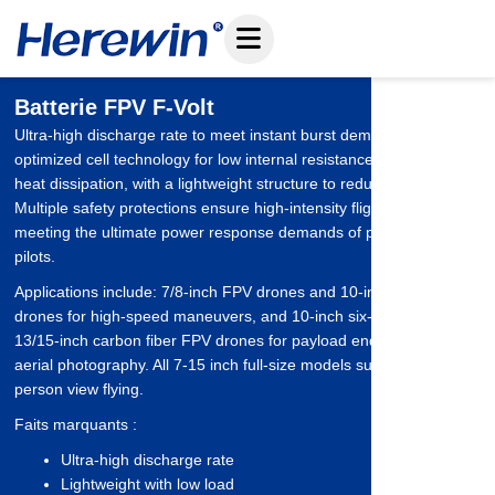
Skip
to
content
Batterie FPV F-Volt
Ultra-high discharge rate to meet instant burst demands,
optimized cell technology for low internal resistance and efficient
heat dissipation, with a lightweight structure to reduce flight load.
Multiple safety protections ensure high-intensity flight stability,
meeting the ultimate power response demands of professional
pilots.
Applications include: 7/8-inch FPV drones and 10-inch X8 FPV
drones for high-speed maneuvers, and 10-inch six-axis and
13/15-inch carbon fiber FPV drones for payload endurance in
aerial photography. All 7-15 inch full-size models support FPV first-
person view flying.
Faits marquants :
Ultra-high discharge rate
Lightweight with low load