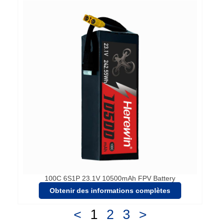
100C 6S1P 23.1V 10500mAh FPV Battery
Obtenir des informations complètes
<
1
2
3
>