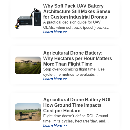
Why Soft Pack UAV Battery
Architecture Still Makes Sense
for Custom Industrial Drones
A practical decision guide for UAV
OEMs: when soft pack (pouch) packs
Learn More >>
improve CG, packaging, and integration
vs cylindrical architectures.
Agricultural Drone Battery:
Why Hectares per Hour Matters
More Than Flight Time
Stop over-optimizing flight time. Use
cycle-time metrics to evaluate
Learn More >>
agricultural drone batteries and increase
hectares per hour.
Agricultural Drone Battery ROI:
How Ground Time Impacts
Cost per Hectare
Flight time doesn’t define ROI. Ground
time limits cycles, hectares/day, and
Learn More >>
cost per hectare—here’s the evaluation