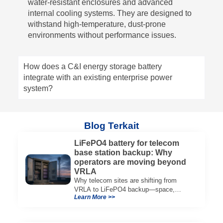
water-resistant enclosures and advanced
internal cooling systems. They are designed to
withstand high-temperature, dust-prone
environments without performance issues.
How does a C&I energy storage battery
integrate with an existing enterprise power
system?
Blog Terkait
LiFePO4 battery for telecom
base station backup: Why
operators are moving beyond
VRLA
Why telecom sites are shifting from
VRLA to LiFePO4 backup—space,
Learn More >>
thermal limits, lifetime trade-offs, and
how to choose a 48V system.