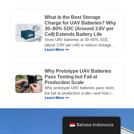
framework.
What Is the Best Storage
Charge for UAV Batteries? Why
30–60% SOC (Around 3.8V per
Cell) Extends Battery Life
Store UAV batteries at 30–60% SOC
(about 3.8V per cell) to reduce storage
Learn More >>
aging, preserve capacity, and extend
service life.
Why Prototype UAV Batteries
Pass Testing but Fail at
Production Scale
Why prototype UAV batteries pass tests
but fail at production scale—and how to
Learn More >>
evaluate suppliers on variation control,
EOL testing, and traceability.
Bahasa Indonesia