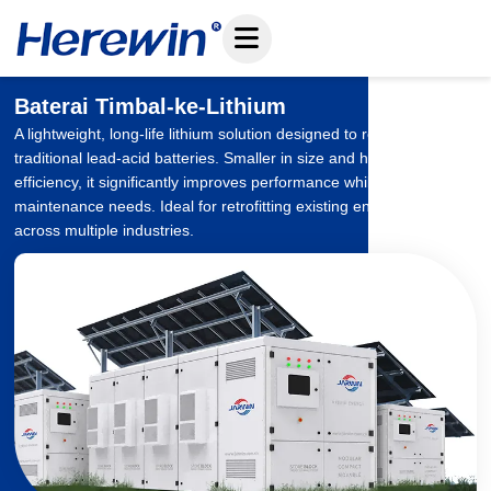
Loncat
ke
konten
Baterai Timbal-ke-Lithium
A lightweight, long-life lithium solution designed to replace
traditional lead-acid batteries. Smaller in size and higher in
efficiency, it significantly improves performance while reducing
maintenance needs. Ideal for retrofitting existing energy systems
across multiple industries.