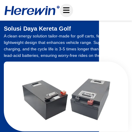
Loncat
ke
konten
Solusi Daya Kereta Golf
A clean energy solution tailor-made for golf carts, featuring a
lightweight design that enhances vehicle range. Supports fast
charging, and the cycle life is 3-5 times longer than traditional
lead-acid batteries, ensuring worry-free rides on the course.