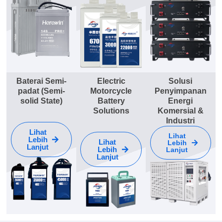
Baterai Semi-
Electric
Solusi
padat (Semi-
Motorcycle
Penyimpanan
solid State)
Battery
Energi
Solutions
Komersial &
Industri
Lihat
Lihat
Lebih
Lihat
Lebih
Lanjut
Lebih
Lanjut
Lanjut