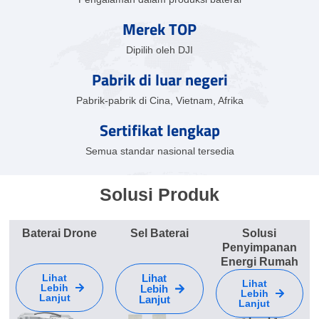
Merek TOP
Dipilih oleh DJI
Pabrik di luar negeri
Pabrik-pabrik di Cina, Vietnam, Afrika
Sertifikat lengkap
Semua standar nasional tersedia
Solusi Produk
Baterai Drone
Sel Baterai
Solusi
Penyimpanan
Energi Rumah
Lihat
Lihat
Lihat
Lebih
Lebih
Lebih
Lanjut
Lanjut
Lanjut