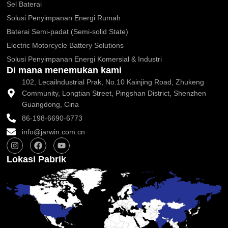
Sel Baterai
Solusi Penyimpanan Energi Rumah
Baterai Semi-padat (Semi-solid State)
Electric Motorcycle Battery Solutions
Solusi Penyimpanan Energi Komersial & Industri
Di mana menemukan kami
102, Lecailndustrial Prak, No.10 Kainjing Road, Zhukeng
Community, Longtian Street, Pingshan District, Shenzhen
Guangdong, Cina
86-198-6690-6773
info@jarwin.com.cn
I
F
Y
n
a
o
s
c
u
Lokasi Pabrik
t
e
t
a
b
u
g
o
b
r
o
e
a
k
m