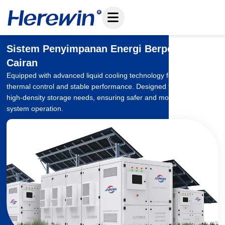
Loncat
ke
konten
Sistem Penyimpanan Energi Berpendingin
Cairan
Equipped with advanced liquid cooling technology for precise
thermal control and stable performance. Designed for high-power,
high-density storage needs, ensuring safer and more reliable
system operation.