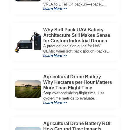
VRLA to LiFePO4 backup—space,
Learn More >>
thermal limits, lifetime trade-offs, and
how to choose a 48V system.
Why Soft Pack UAV Battery
Architecture Still Makes Sense
for Custom Industrial Drones
A practical decision guide for UAV
OEMs: when soft pack (pouch) packs
Learn More >>
improve CG, packaging, and integration
vs cylindrical architectures.
Agricultural Drone Battery:
Why Hectares per Hour Matters
More Than Flight Time
Stop over-optimizing flight time. Use
cycle-time metrics to evaluate
Learn More >>
agricultural drone batteries and increase
hectares per hour.
Agricultural Drone Battery ROI:
How Ground Time Impacts