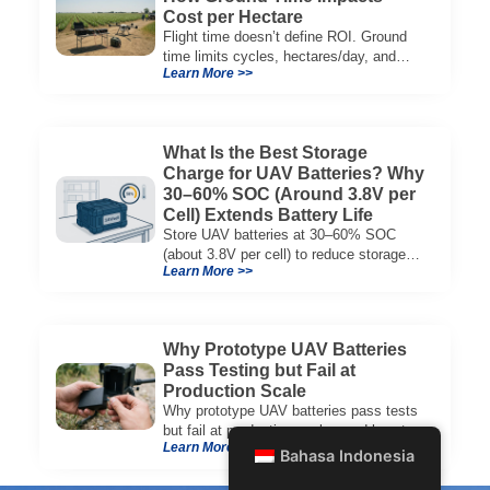
Cost per Hectare
Flight time doesn’t define ROI. Ground
time limits cycles, hectares/day, and
Learn More >>
cost per hectare—here’s the evaluation
framework.
What Is the Best Storage
Charge for UAV Batteries? Why
30–60% SOC (Around 3.8V per
Cell) Extends Battery Life
Store UAV batteries at 30–60% SOC
(about 3.8V per cell) to reduce storage
Learn More >>
aging, preserve capacity, and extend
service life.
Why Prototype UAV Batteries
Pass Testing but Fail at
Production Scale
Why prototype UAV batteries pass tests
but fail at production scale—and how to
Learn More >>
evaluate suppliers on variation control,
Bahasa Indonesia
EOL testing, and traceability.