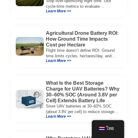
Stop over-optimizing flight time. Use
cycle-time metrics to evaluate
Learn More >>
agricultural drone batteries and increase
hectares per hour.
Agricultural Drone Battery ROI:
How Ground Time Impacts
Cost per Hectare
Flight time doesn’t define ROI. Ground
time limits cycles, hectares/day, and
Learn More >>
cost per hectare—here’s the evaluation
framework.
What Is the Best Storage
Charge for UAV Batteries? Why
30–60% SOC (Around 3.8V per
Cell) Extends Battery Life
Store UAV batteries at 30–60% SOC
(about 3.8V per cell) to reduce storage
Learn More >>
aging, preserve capacity, and extend
service life.
ไทย