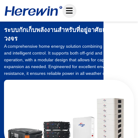
ข้าม
ไป
ที่
เนื้อหา
ระบบกักเก็บพลังงานสำหรับที่อยู่อาศัยแบบครบ
วงจร
A comprehensive home energy solution combining battery storage
and intelligent control. It supports both off-grid and grid-tied
operation, with a modular design that allows for capacity
expansion as needed. Engineered for excellent environmental
resistance, it ensures reliable power in all weather conditions.