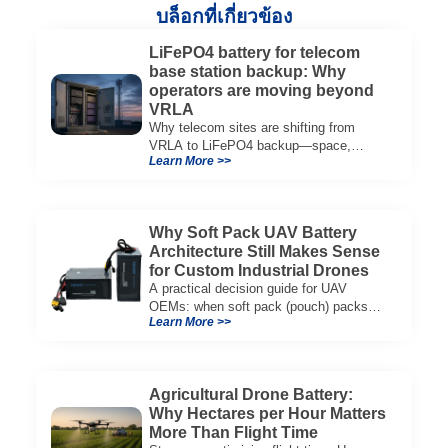
บล็อกที่เกี่ยวข้อง
LiFePO4 battery for telecom
base station backup: Why
operators are moving beyond
VRLA
Why telecom sites are shifting from
VRLA to LiFePO4 backup—space,
Learn More >>
thermal limits, lifetime trade-offs, and
how to choose a 48V system.
Why Soft Pack UAV Battery
Architecture Still Makes Sense
for Custom Industrial Drones
A practical decision guide for UAV
OEMs: when soft pack (pouch) packs
Learn More >>
improve CG, packaging, and integration
vs cylindrical architectures.
Agricultural Drone Battery:
Why Hectares per Hour Matters
More Than Flight Time