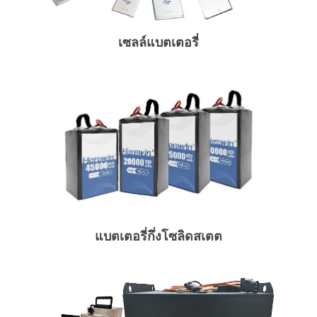
เซลล์แบตเตอรี่
แบตเตอรี่กึ่งโซลิดสเตต