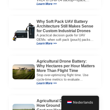
VRLA to LiFePO4 backup—space,
Learn More >>
thermal limits, lifetime trade-offs, and
how to choose a 48V system.
Why Soft Pack UAV Battery
Architecture Still Makes Sense
for Custom Industrial Drones
A practical decision guide for UAV
OEMs: when soft pack (pouch) packs
Learn More >>
improve CG, packaging, and integration
vs cylindrical architectures.
Agricultural Drone Battery:
Why Hectares per Hour Matters
More Than Flight Time
Stop over-optimizing flight time. Use
cycle-time metrics to evaluate
Learn More >>
agricultural drone batteries and increase
hectares per hour.
Agricultural Drone Battery ROI:
Nederlands
How Ground Time Impacts