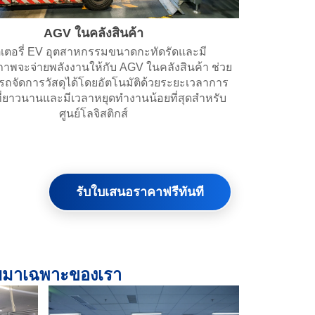
AGV ในคลังสินค้า
เตอรี่ EV อุตสาหกรรมขนาดกะทัดรัดและมี
ภาพจะจ่ายพลังงานให้กับ AGV ในคลังสินค้า ช่วย
รถจัดการวัสดุได้โดยอัตโนมัติด้วยระยะเวลาการ
่ยาวนานและมีเวลาหยุดทำงานน้อยที่สุดสำหรับ
ศูนย์โลจิสติกส์
รับใบเสนอราคาฟรีทันที
แบบมาเฉพาะของเรา