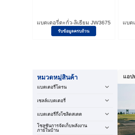
แบตเตอรี่ตะกั่ว-ลิเธียม JW3675
แบตเต
รับข้อมูลครบถ้วน
แอปพ
หมวดหมู่สินค้า
แบตเตอรี่โดรน
เซลล์แบตเตอรี่
แบตเตอรี่กึ่งโซลิดสเตต
โซลูชันการจัดเก็บพลังงาน
ภายในบ้าน