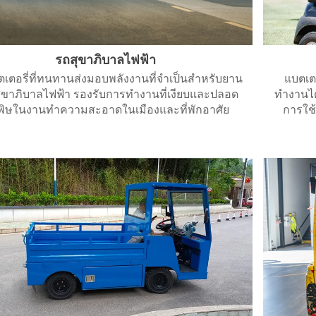
รถสุขาภิบาลไฟฟ้า
ตเตอรี่ที่ทนทานส่งมอบพลังงานที่จำเป็นสำหรับยาน
แบตเต
สุขาภิบาลไฟฟ้า รองรับการทำงานที่เงียบและปลอด
ทำงานได้
ิษในงานทำความสะอาดในเมืองและที่พักอาศัย
การใช