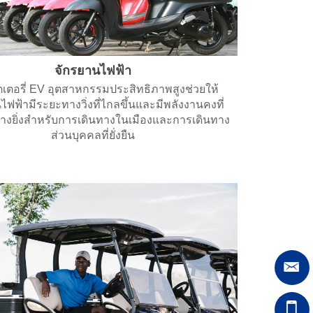
จักรยานไฟฟ้า
เตอรี่ EV อุตสาหกรรมประสิทธิภาพสูงช่วยให้
ไฟฟ้ามีระยะทางวิ่งที่ไกลขึ้นและมีพลังงานคงที่
างยิ่งสำหรับการเดินทางในเมืองและการเดินทาง
ส่วนบุคคลที่ยั่งยืน