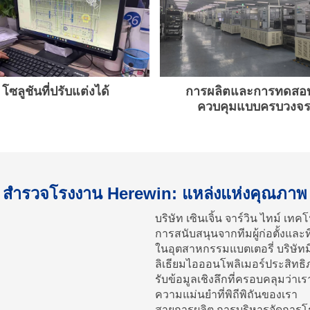
โซลูชันที่ปรับแต่งได้
การผลิตและการทดสอบท
ควบคุมแบบครบวงจ
สำรวจโรงงาน Herewin: แหล่งแห่งคุณภาพ
บริษัท เซินเจิ้น จาร์วิน ไทม์ เทค
การสนับสนุนจากทีมผู้ก่อตั้งและ
ในอุตสาหกรรมแบตเตอรี่ บริษัท
ลิเธียมไอออนโพลิเมอร์ประสิทธิ
รับข้อมูลเชิงลึกที่ครอบคลุมว่า
ความแม่นยำที่พิถีพิถันของเรา
สายการผลิต การบริหารจัดการโ