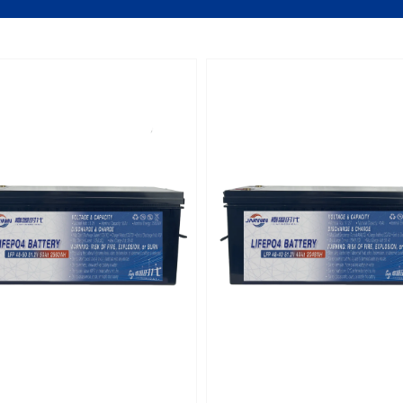
หน้า
หน้า
หน้า
หน้า
หนังสือ
หนังสือ
หนังสือ
หนังสือ