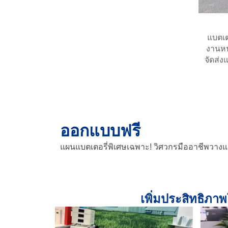
แบตเต
งานหน
จัดส่
ออกแบบฟรี
แผนแบตเตอรี่พิเศษเฉพาะ! วิศวกรมืออาชีพวาง
เพิ่มประสิทธิภา