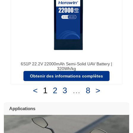
6S1P 22.2V 22000mAh Semi-Solid UAV Battery |
320Wh/kg
Obtenir des informations complètes
<
1
2
3
…
8
>
Applications