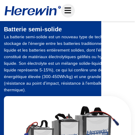
Skip
to
content
Batterie semi-solide
La batterie semi-solide est un nouveau type de technologie de
stockage de l'énergie entre les batteries traditionnelles au lithium
liquide et les batteries entièrement solides, dont l'électrolyte est
constitué de matériaux électrolytiques gélifiés ou hybrides solide-
liquide. Son électrolyte est un mélange solide-liquide (l'électrolyte
liquide représente 5-15%), ce qui lui confère une densité
énergétique élevée (300-450Wh/kg) et une grande sécurité
(résistance au point d'impact, résistance à l'emballement
thermique).