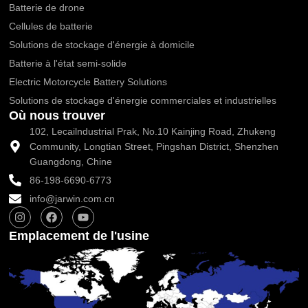
Batterie de drone
Cellules de batterie
Solutions de stockage d'énergie à domicile
Batterie à l'état semi-solide
Electric Motorcycle Battery Solutions
Solutions de stockage d'énergie commerciales et industrielles
Où nous trouver
102, Lecailndustrial Prak, No.10 Kainjing Road, Zhukeng
Community, Longtian Street, Pingshan District, Shenzhen
Guangdong, Chine
86-198-6690-6773
info@jarwin.com.cn
I
F
Y
n
a
o
s
c
u
Emplacement de l'usine
t
e
t
a
b
u
g
o
b
r
o
e
a
k
m