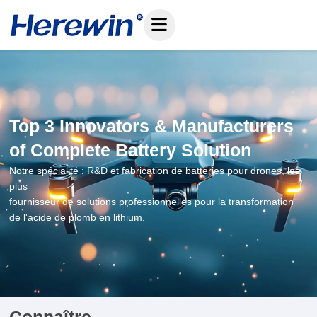
Skip
to
content
Top 3 Innovators & Manufacturers
of Complete Battery Solution
Notre spécialité : R&D et fabrication de batteries pour drones, les
plus
fournisseur de solutions professionnelles pour la transformation
de l'acide de plomb en lithium.