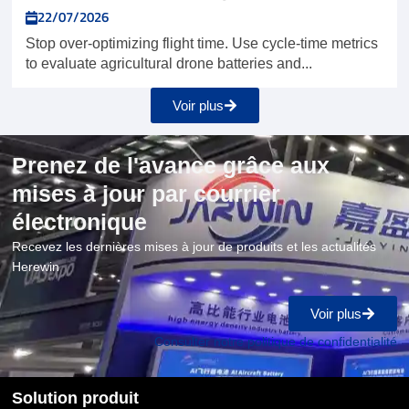
22/07/2026
Stop over-optimizing flight time. Use cycle-time metrics
to evaluate agricultural drone batteries and...
Voir plus
Prenez de l'avance grâce aux
mises à jour par courrier
électronique
Recevez les dernières mises à jour de produits et les actualités
Herewin
Voir plus
Consulter notre politique de confidentialité
Solution produit