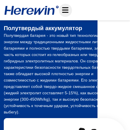
Перейти
к
содержанию
Полутвердый аккумулятор
Полутвердая батарея - это новый тип технологии хранения
энергии между традиционными жидкостными литиевыми
батареями и полностью твердыми батареями, электролитная
часть которых состоит из гелеобразных или твердо-жидких
гибридных электролитных материалов. Он сохраняет
характеристики безопасности твердотельных батарей, но
также обладает высокой плотностью энергии и
совместимостью с жидкими батареями. Его электролит
представляет собой твердо-жидкое смешанное состояние
(жидкий электролит составляет 5-15%), как высокую плотность
энергии (300-450Wh/kg), так и высокую безопасность
(устойчивость к точечным ударам, устойчивость к тепловому
выбегу).