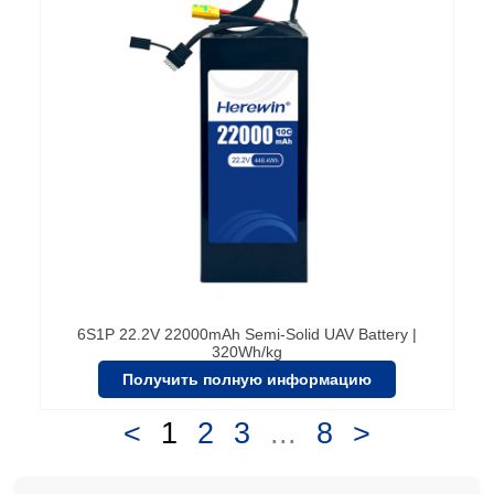
6S1P 22.2V 22000mAh Semi-Solid UAV Battery |
320Wh/kg
Получить полную информацию
<
1
2
3
...
8
>