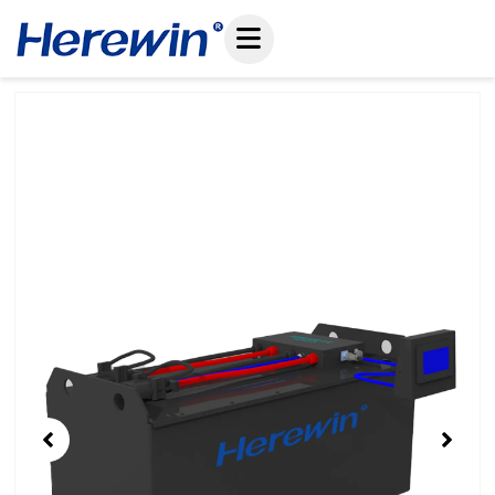
ข้าม
ไป
ที่
เนื้อหา
Showing
Slide
1
of
1