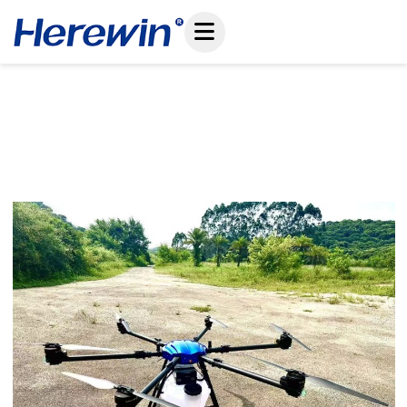
ข้าม
ไป
ที่
เนื้อหา
Agrishow 2026: O Verdadeiro Gargalo Das
Grandes Frotas Não É O Drone — É A Energia
No Solo
June 3, 2026