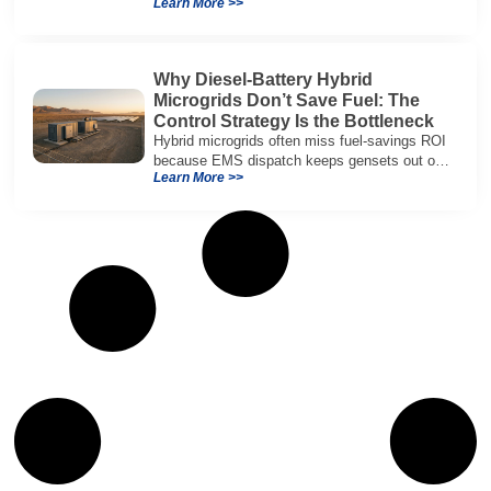
Learn More >>
current, temperature, and SOH for safer,
reliable flight.
Why Diesel-Battery Hybrid
Microgrids Don’t Save Fuel: The
Control Strategy Is the Bottleneck
Hybrid microgrids often miss fuel-savings ROI
because EMS dispatch keeps gensets out of
Learn More >>
efficient range and misuses batteries under
real loads.