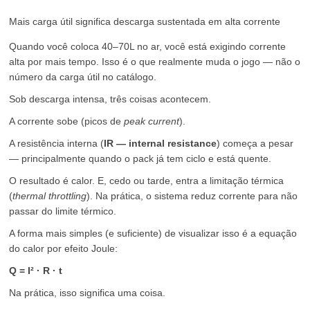
Mais carga útil significa descarga sustentada em alta corrente
Quando você coloca 40–70L no ar, você está exigindo corrente
alta por mais tempo. Isso é o que realmente muda o jogo — não o
número da carga útil no catálogo.
Sob descarga intensa, três coisas acontecem.
A corrente sobe (picos de
peak current
).
A resistência interna (
IR — internal resistance
) começa a pesar
— principalmente quando o pack já tem ciclo e está quente.
O resultado é calor. E, cedo ou tarde, entra a limitação térmica
(
thermal throttling
). Na prática, o sistema reduz corrente para não
passar do limite térmico.
A forma mais simples (e suficiente) de visualizar isso é a equação
do calor por efeito Joule:
Q = I² · R · t
Na prática, isso significa uma coisa.