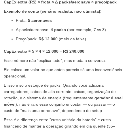
CapEx extra (R$) ≈ frota × Δ packs/aeronave × preço/pack
Exemplo de conta (cenário realista, não otimista):
Frota:
5 aeronaves
Δ packs/aeronave:
4 packs
(por exemplo, 7 vs 3)
Preço/pack:
R$ 12.000
(meio da faixa)
CapEx extra ≈ 5 × 4 × 12.000 = R$ 240.000
Esse número não “explica tudo”, mas muda a conversa.
Ele coloca um valor no que antes parecia só uma inconveniência
operacional.
E isso é só o estoque de packs. Quando você adiciona
carregadores, cabos de alta corrente, caixas, organização de
rotação, e o sistema de energia (frequentemente
gerador diesel
móvel
), não é raro esse conjunto encostar — ou passar — o
custo de “mais uma aeronave”, dependendo do setup.
Essa é a diferença entre “custo unitário da bateria” e custo
financeiro de manter a operação girando em dia quente (35–