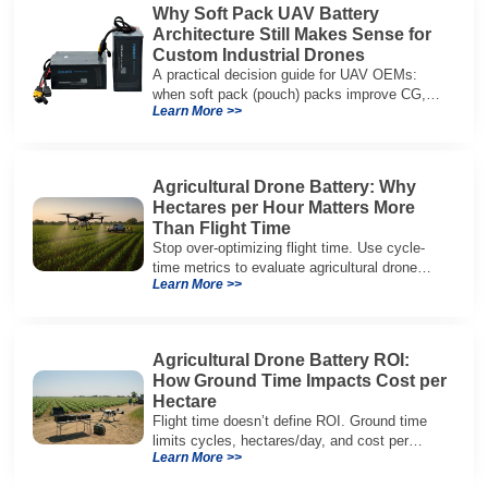
Why Soft Pack UAV Battery
Architecture Still Makes Sense for
Custom Industrial Drones
A practical decision guide for UAV OEMs:
when soft pack (pouch) packs improve CG,
Learn More >>
packaging, and integration vs cylindrical
architectures.
Agricultural Drone Battery: Why
Hectares per Hour Matters More
Than Flight Time
Stop over-optimizing flight time. Use cycle-
time metrics to evaluate agricultural drone
Learn More >>
batteries and increase hectares per hour.
Agricultural Drone Battery ROI:
How Ground Time Impacts Cost per
Hectare
Flight time doesn’t define ROI. Ground time
limits cycles, hectares/day, and cost per
Learn More >>
hectare—here’s the evaluation framework.