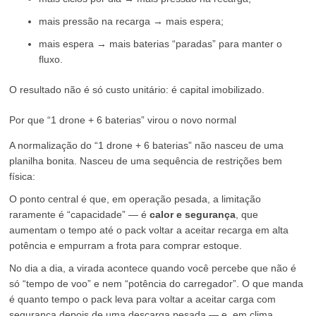
mais pressão na recarga → mais espera;
mais espera → mais baterias “paradas” para manter o
fluxo.
O resultado não é só custo unitário: é capital imobilizado.
Por que “1 drone + 6 baterias” virou o novo normal
A normalização do “1 drone + 6 baterias” não nasceu de uma
planilha bonita. Nasceu de uma sequência de restrições bem
física:
O ponto central é que, em operação pesada, a limitação
raramente é “capacidade” — é
calor e segurança
, que
aumentam o tempo até o pack voltar a aceitar recarga em alta
potência e empurram a frota para comprar estoque.
No dia a dia, a virada acontece quando você percebe que não é
só “tempo de voo” e nem “potência do carregador”. O que manda
é quanto tempo o pack leva para voltar a aceitar carga com
segurança depois de uma descarga pesada — e, em clima