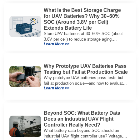
What Is the Best Storage Charge
for UAV Batteries? Why 30–60%
SOC (Around 3.8V per Cell)
Extends Battery Life
Store UAV batteries at 30–60% SOC (about
3.8V per cell) to reduce storage aging,
Learn More >>
preserve capacity, and extend service life.
Why Prototype UAV Batteries Pass
Testing but Fail at Production Scale
Why prototype UAV batteries pass tests but
fail at production scale—and how to evaluate
Learn More >>
suppliers on variation control, EOL testing,
and traceability.
Beyond SOC: What Battery Data
Does an Industrial UAV Flight
Controller Really Need?
What battery data beyond SOC should an
industrial UAV flight controller use? Voltage,