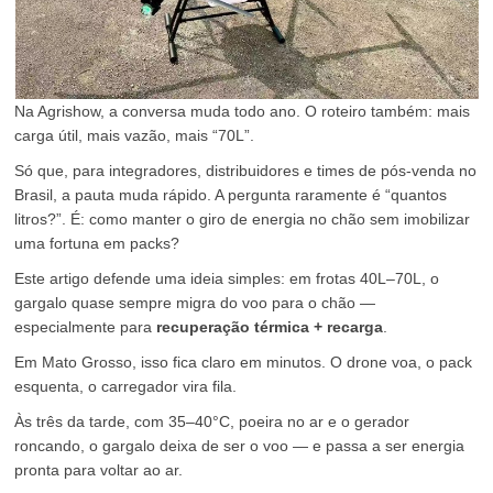
Na Agrishow, a conversa muda todo ano. O roteiro também: mais
carga útil, mais vazão, mais “70L”.
Só que, para integradores, distribuidores e times de pós-venda no
Brasil, a pauta muda rápido. A pergunta raramente é “quantos
litros?”. É: como manter o giro de energia no chão sem imobilizar
uma fortuna em packs?
Este artigo defende uma ideia simples: em frotas 40L–70L, o
gargalo quase sempre migra do voo para o chão —
especialmente para
recuperação térmica + recarga
.
Em Mato Grosso, isso fica claro em minutos. O drone voa, o pack
esquenta, o carregador vira fila.
Às três da tarde, com 35–40°C, poeira no ar e o gerador
roncando, o gargalo deixa de ser o voo — e passa a ser energia
pronta para voltar ao ar.