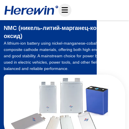
Перейти
к
содержанию
NMC (никель-литий-марганец-кобальт-
оксид)
A lithium-ion battery using nickel-manganese-cobalt ternary
composite cathode materials, offering both high energy density
and good stability. A mainstream choice for power batteries, widely
used in electric vehicles, power tools, and other fields, providing
balanced and reliable performance.