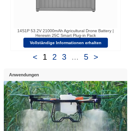
14S1P 53.2V 21000mAh Agricultural Drone Battery |
Herewin 25C Smart Plug-in Pack
Vollständige Informationen erhalten
<
1
2
3
...
5
>
Anwendungen