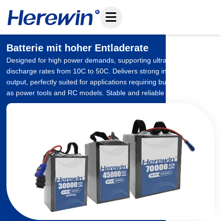
Zum
Inhalt
springen
Batterie mit hoher Entladerate
Designed for high power demands, supporting ultra-high
discharge rates from 10C to 50C. Delivers strong instant power
output, perfectly suited for applications requiring burst power, such
as power tools and RC models. Stable and reliable performance.