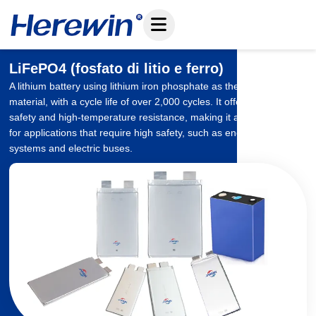
Vai
al
contenuto
LiFePO4 (fosfato di litio e ferro)
A lithium battery using lithium iron phosphate as the cathode
material, with a cycle life of over 2,000 cycles. It offers excellent
safety and high-temperature resistance, making it an ideal choice
for applications that require high safety, such as energy storage
systems and electric buses.