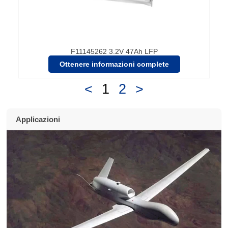
F11145262 3.2V 47Ah LFP
Ottenere informazioni complete
<
1
2
>
Applicazioni